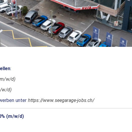
ellen
:
(m/w/d)
m/w/d)
ewerben unter
https://www.seegarage-jobs.ch/
0% (m/w/d)